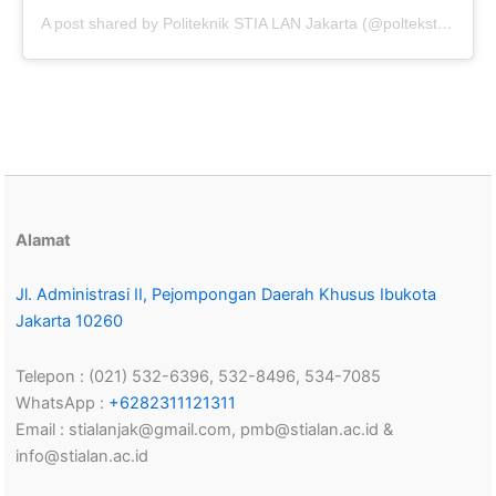
A post shared by Politeknik STIA LAN Jakarta (@poltekstialanjkt)
Alamat
Jl. Administrasi II, Pejompongan Daerah Khusus Ibukota
Jakarta 10260
Telepon : (021) 532-6396, 532-8496, 534-7085
WhatsApp :
+6282311121311
Email : stialanjak@gmail.com, pmb@stialan.ac.id &
info@stialan.ac.id