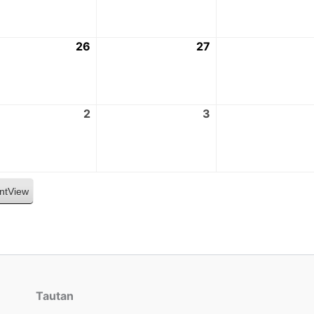
26
27
2
3
nt
View
Tautan